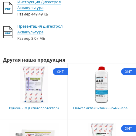
Инструкция Дигестрол
Аквакультура
PDF
Размер
449.49 КБ
Презентация Дигестрол
Аквакультура
PDF
Размер
3.07 МБ
Другая наша продукция
ХИТ
ХИТ
Еви-сел аква (Витаминно-минеральная добавка)
Рунеон ЛФ (Гепатопротектор)
ХИТ