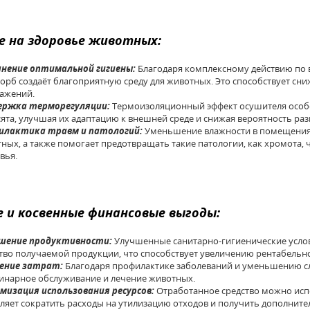
е на здоровье животных
:
анение оптимальной гигиены:
Благодаря комплексному действию по 
орб создаёт благоприятную среду для животных. Это способствует с
ажений.
ержка терморегуляции:
Термоизоляционный эффект осушителя особе
ята, улучшая их адаптацию к внешней среде и снижая вероятность раз
илактика травм и патологий:
Уменьшение влажности в помещениях
ных, а также помогает предотвращать такие патологии, как хромота,
вья.
 и косвенные финансовые выгоды
:
шение продуктивности:
Улучшенные санитарно-гигиенические услов
тво получаемой продукции, что способствует увеличению рентабельно
ение затрат:
Благодаря профилактике заболеваний и уменьшению сл
инарное обслуживание и лечение животных.
изация использования ресурсов:
Отработанное средство можно испо
ляет сократить расходы на утилизацию отходов и получить дополните