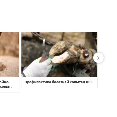
ойно-
Профилактика болезней копытец КРС.
Анализ 
копыт.
группов
лечебно