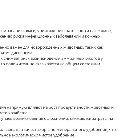
впитыванию влаги, уничтожению патогенов и насекомых,
нижению риска инфекционных заболеваний и кожных
нно важен для новорожденных животных, таких как
вития диспепсии.
 снижает риск возникновения аммиачных ожогов у
 что положительно сказывается на общем состоянии
ия напрямую влияют на рост продуктивности животных и
сти хозяйства.
учаев возникновения осложнений, снижаются затраты на
льзовать в качестве органо-минерального удобрения, что
льное экологически чистое удобрение