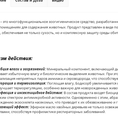
ние
Состав и Доза
Видео
– это многофункциональное зоогигиеническое средство, разработанн
 помещениях для содержания животных. Продукт представлен в виде по
, обеспечивая не только сухость, но и комплексную защиту среды оби
зм действия
:
бция влаги и загрязнений:
Минеральный компонент, включающий диа
вает избыточную влагу и биологические выделения животных. При эт
ализация неприятных паров аммиака и сероводорода, что способствуе
дорация и термоизоляция:
Поглощая влагу, Бодисорб увеличивается 
лучшает терморегуляцию, особенно важную для новорожденных животн
нфекция и инсектицидное действие:
В состав продукта входят биоц
им спектром антимикробной активности. Одновременно с этим, абра
ждению экзоскелета насекомых, что приводит к их обезвоживанию и г
жающий эффект:
Эфирное масло хвойных деревьев не только освежае
твами, способствуя профилактике респираторных заболеваний.