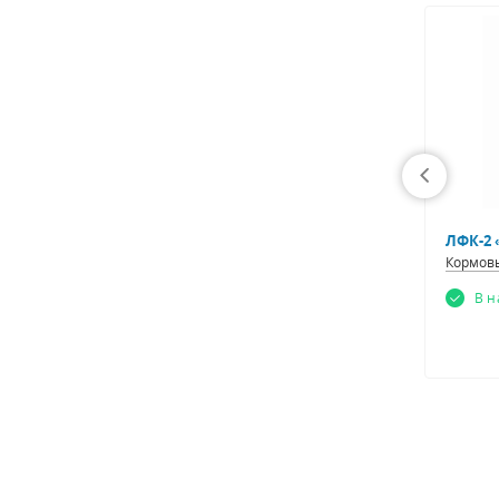
ХИТ
ХИТ
Полимин (Минеральный концентрат)
Кормовые добавки
Кормов
В наличии
В 
Заказать