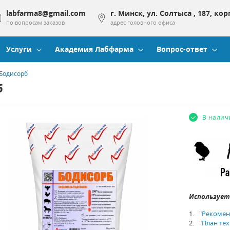
labfarma8@gmail.com
г. Минск, ул. Солтыса , 187, кор
по вопросам заказов
адрес головного офиса
Услуги
Академия Лабфарма
Вопрос-ответ
Бодисорб
б
В налич
Использует
"
Рекомен
"
План те