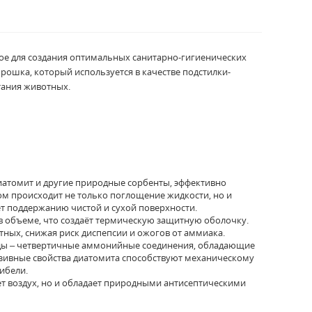
ое для создания оптимальных санитарно-гигиенических
рошка, который используется в качестве подстилки-
тания животных.
томит и другие природные сорбенты, эффективно
ом происходит не только поглощение жидкости, но и
т поддержанию чистой и сухой поверхности.
в объеме, что создаёт термическую защитную оболочку.
ых, снижая риск диспепсии и ожогов от аммиака.
иды – четвертичные аммонийные соединения, обладающие
зивные свойства диатомита способствуют механическому
ибели.
т воздух, но и обладает природными антисептическими