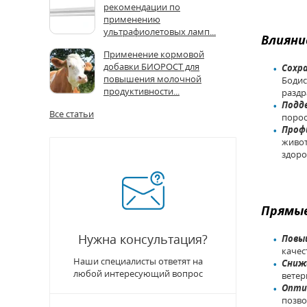
рекомендации по
применению
ультрафиолетовых ламп...
Влияни
Применение кормовой
добавки БИОРОСТ для
Сохр
повышения молочной
Бодис
продуктивности...
раздр
Подд
Все статьи
порос
Проф
живот
здоро
Прямые
Нужна консультация?
Повы
качес
Наши специалисты ответят на
Сниж
любой интересующий вопрос
ветер
Оптим
позво