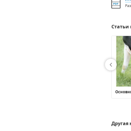
PDF
Ра
Статьи 
тец КРС.
Анализ препаратов и методов для
Основн
групповой профилактической и
лечебной обработки копыт.
Другая