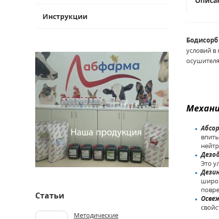
Описа
Инструкции
Бодисорб
условий в
осушителя
Механи
Абсор
впиты
нейтр
Дезо
Это у
Дези
широк
повре
Статьи
Осве
свойс
Методические