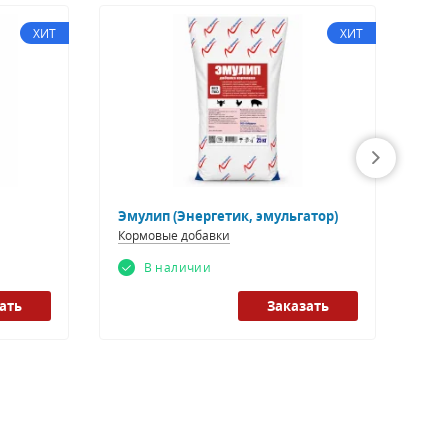
ХИТ
ХИТ
Эмулип (Энергетик, эмульгатор)
Био
Кормовые добавки
Кор
В наличии
ать
Заказать