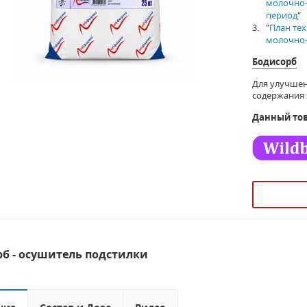
молочно-
период
"
"
План те
молочно-
Бодисорб
Для улучшен
содержания
Данный тов
б - осушитель подстилки