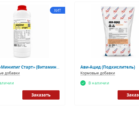
ХИТ
ЛФК-2 «Минипиг Старт» (Витаминно-минеральный концентрат)
Ави-Ацид (Подкислитель)
ые добавки
Кормовые добавки
наличии
В наличии
Заказать
Заказ