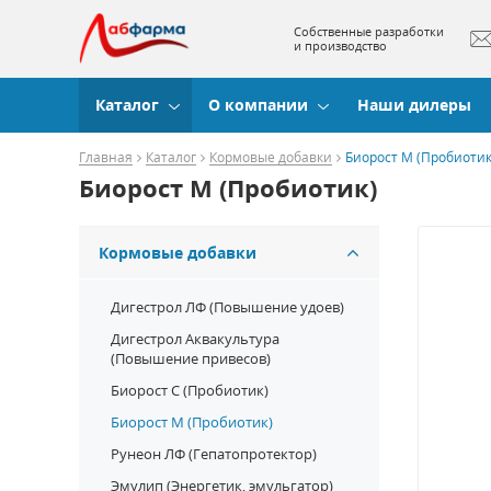
Собственные разработки
и производство
Каталог
О компании
Наши дилеры
Главная
Каталог
Кормовые добавки
Биорост М (Пробиотик
Биорост М (Пробиотик)
Кормовые добавки
Дигестрол ЛФ (Повышение удоев)
Дигестрол Аквакультура
(Повышение привесов)
Биорост С (Пробиотик)
Биорост М (Пробиотик)
Рунеон ЛФ (Гепатопротектор)
Эмулип (Энергетик, эмульгатор)