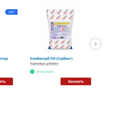
ХИТ
атор)
Комбисорб ЛФ (Сорбент)
Рун
Кормовые добавки
Кор
В наличии
ать
Заказать