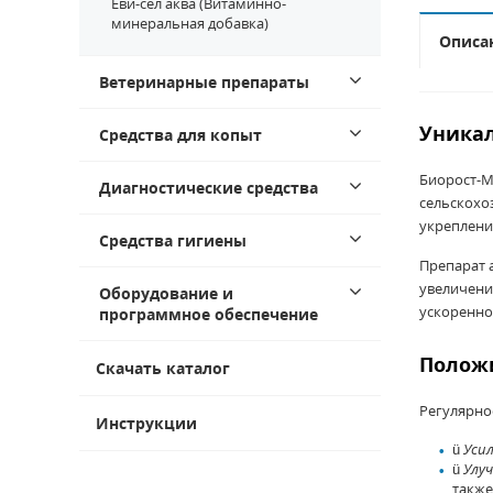
Еви-сел аква (Витаминно-
минеральная добавка)
Описа
Ветеринарные препараты
Уника
Средства для копыт
Биорост-М
Диагностические средства
сельскохо
укреплени
Средства гигиены
Препарат 
увеличени
Оборудование и
ускоренно
программное обеспечение
Положи
Скачать каталог
Регулярно
Инструкции
ü
Уси
ü
Улу
также