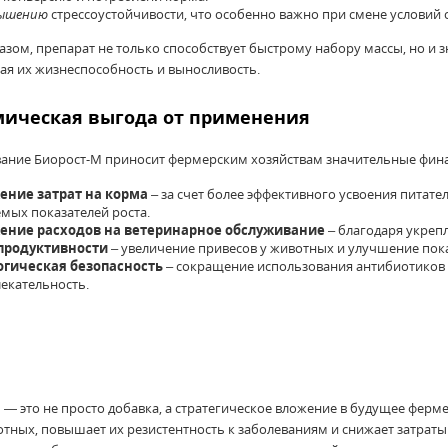
ышению
стрессоустойчивости, что особенно важно при смене условий
азом, препарат не только способствует быстрому набору массы, но и
ая их жизнеспособность и выносливость.
ическая выгода от применения
ание Биорост-М приносит фермерским хозяйствам значительные фин
ение затрат на корма
– за счет более эффективного усвоения питат
мых показателей роста.
ение расходов на ветеринарное обслуживание
– благодаря укреп
 продуктивности
– увеличение привесов у животных и улучшение пока
огическая безопасность
– сокращение использования антибиотиков
екательность.
 — это не просто добавка, а стратегическое вложение в будущее ферм
отных, повышает их резистентность к заболеваниям и снижает затраты 