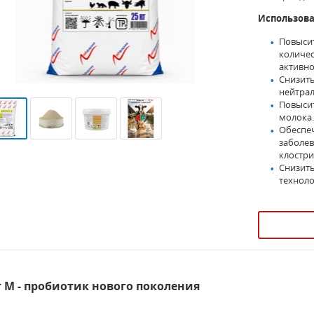
Использова
Повыси
количес
активно
Снизить
нейтра
Повыси
молока
Обеспеч
заболев
клостри
Снизить
техноло
 М - пробиотик нового поколения