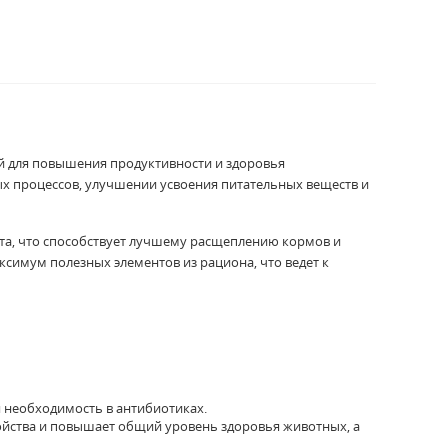
й для повышения продуктивности и здоровья
х процессов, улучшении усвоения питательных веществ и
та, что способствует лучшему расщеплению кормов и
симум полезных элементов из рациона, что ведет к
 необходимость в антибиотиках.
йства и повышает общий уровень здоровья животных, а