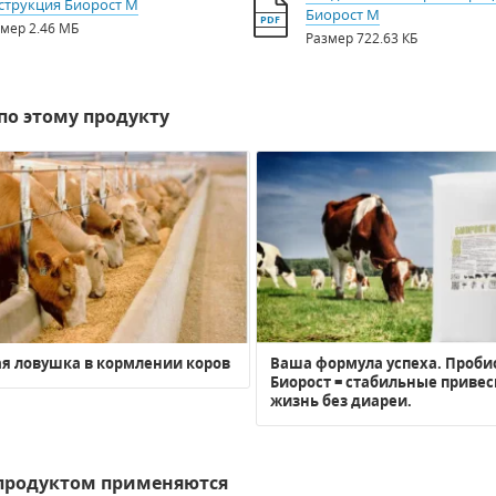
струкция Биорост М
Биорост М
PDF
змер
2.46 МБ
Размер
722.63 КБ
по этому продукту
я ловушка в кормлении коров
Ваша формула успеха. Проби
Биорост = стабильные привес
жизнь без диареи.
 продуктом применяются