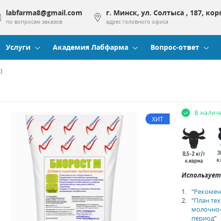
labfarma8@gmail.com
г. Минск, ул. Солтыса , 187, кор
по вопросам заказов
адрес головного офиса
Услуги
Академия Лабфарма
Вопрос-ответ
)
В налич
ХИТ
Использует
"
Рекомен
"
План те
молочно-
период
"