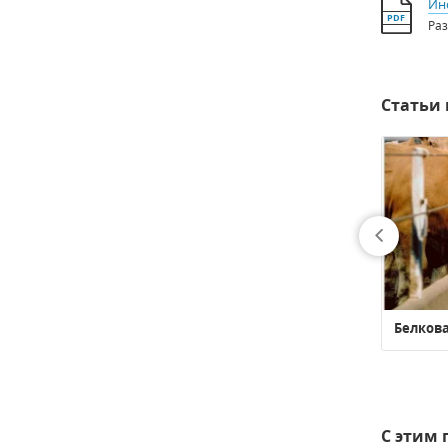
Ин
PDF
Ра
Статьи 
Белкова
С этим