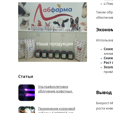
ü
Пов
Таким обр
обеспечив
Эконом
Использов
Сниж
желае
Сниж
Рост
Экол
привл
Статьи
Ультрафиолетовое
облучение животных.
Вывод
Биорост-М
роста жив
Применение кормовой