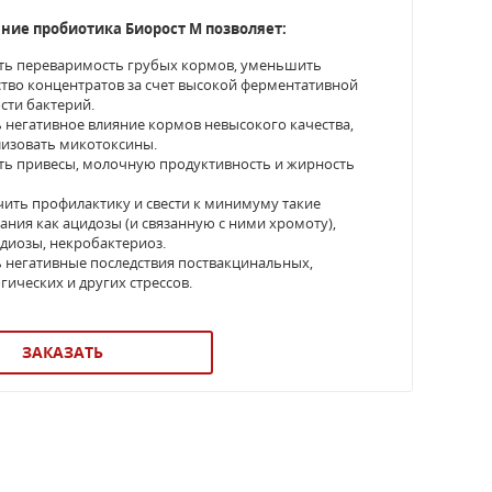
ние пробиотика Биорост М позволяет:
ть переваримость грубых кормов, уменьшить
тво концентратов за счет высокой ферментативной
сти бактерий.
 негативное влияние кормов невысокого качества,
лизовать микотоксины.
ть привесы, молочную продуктивность и жирность
.
ить профилактику и свести к минимуму такие
ания как ацидозы (и связанную с ними хромоту),
диозы, некробактериоз.
 негативные последствия поствакцинальных,
гических и других стрессов.
ЗАКАЗАТЬ