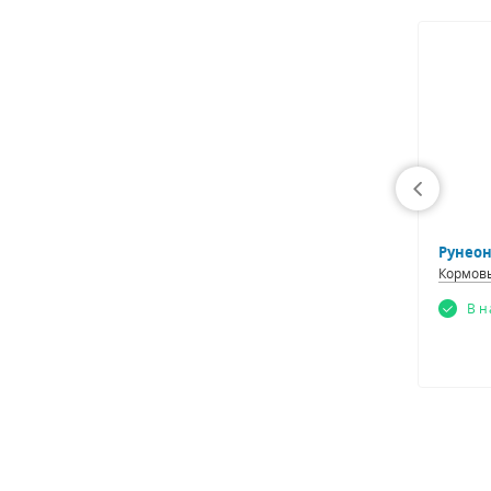
ХИТ
)
Комбисорб ЛФ (Сорбент)
Рунеон
Кормовые добавки
Кормов
В наличии
В 
Заказать