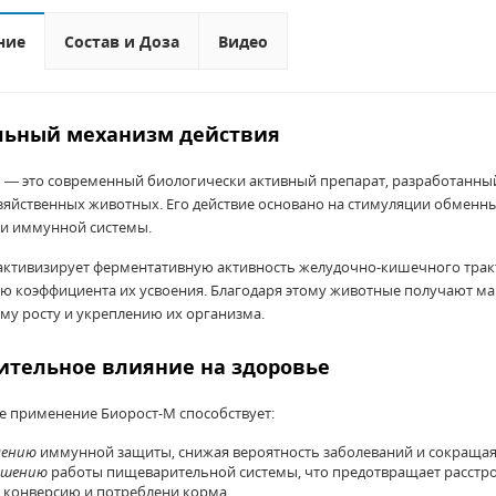
ние
Состав и Доза
Видео
льный механизм действия
 — это современный биологически активный препарат, разработанны
зяйственных животных. Его действие основано на стимуляции обменны
и иммунной системы.
активизирует ферментативную активность желудочно-кишечного трак
ю коэффициента их усвоения. Благодаря этому животные получают мак
му росту и укреплению их организма.
тельное влияние на здоровье
е применение Биорост-М способствует:
лению
иммунной защиты, снижая вероятность заболеваний и сокращая
чшению
работы пищеварительной системы, что предотвращает расстро
 конверсию и потреблени корма.