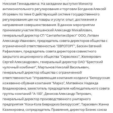
Николая Геннадьевича. На заседании выступил Министр
антимонопольного регулирования и торговли Богданов Алексей
Игоревич по теме О действующей системе государственного
регулирования цен на товары и услуги: опыт, достижения и
направления совершенствования. В данном мероприятии
принимали участие Мошенский Александр Михайлович,
генеральный директор СП "СантаИмпэксБрест" ООО, Литвин
Александр Иванович, председатель совета директоров общества с
ограниченной ответственностью "ЕВРОТОРГ", Баскин Евгений
Рафаилович, председатель совета директоров совместного
закрытого акционерного общества "Серволюкс", Желнерович
Сергей Александрович, генеральный директор ОАО "Брестский
чулочный комбинат", Мартынов Николай Васильевич,
генеральный директор общества с ограниченной
ответственностью "Управляющая компания холдинга "Белорусская
кожевенно-обувная компания "Марко“, Матвеёнок Надежда
Владимировна, заместитель председателя наблюдательного совета
группы компаний "А-100", Денисов Александр Петрович,
генеральный директор производственного унитарного
предприятия "Кока-Кола Бевриджиз Белоруссия", Тарасевич Жанна
Казимировна, сопредседатель Правления, директор Бизнес союза