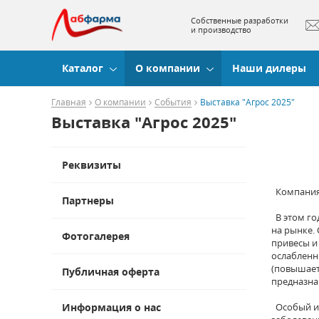
Собственные разработки
и производство
Каталог
О компании
Наши дилеры
Главная
О компании
События
Выставка "Агрос 2025"
Выставка "Агрос 2025"
Реквизиты
Компания 
Партнеры
В этом го
на рынке.
Фотогалерея
привесы и
ослабленны
(повышает
Публичная оферта
предназна
Информация о нас
Особый ин