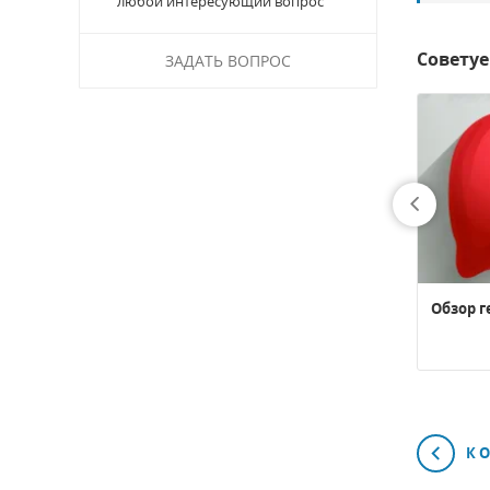
любой интересующий вопрос
Совету
ЗАДАТЬ ВОПРОС
Желчные кислоты «Рунеон ЛФ»
Обзор г
К 