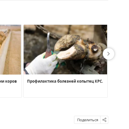
ии коров
Профилактика болезней копытец КРС.
Сравни
примен
кормово
Поделиться