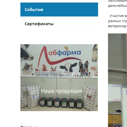
заболеван
дальнейше
События
Участие в
разных ст
Сертификаты
ветеринар