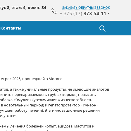
пус 8, этаж 4, комн. 34
ЗАКАЗАТЬ ОБРАТНЫЙ ЗВОНОК
+ 375 (17)
373-54-11
Контакты
е
Агрос 2025, прошедшей в Москве.
атов, а также уник
альные продукты, не имеющие аналогов
личить
перевариваемость грубых кормов, повысить
обавка «Эмулип»
(увеличивает
жизнеспособность
 в новотельный период)
и гепатопротектор «Рунеон»
учшает работу печени)
. Эти инновационные решения
чувствия.
хемы лечения болезней копыт, ацидоза, маститов и