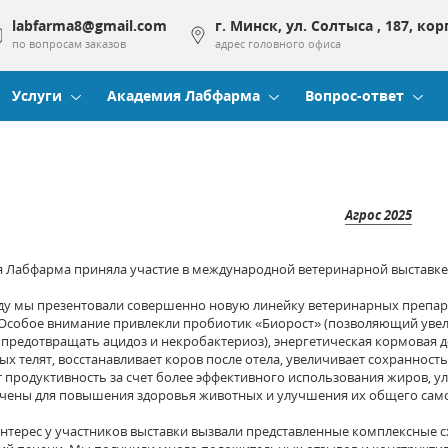
labfarma8@gmail.com
г. Минск, ул. Солтыса , 187, кор
по вопросам заказов
адрес головного офиса
Услуги
Академия Лабфарма
Вопрос-ответ
Агрос 2025
Лабфарма приняла участие в международной ветеринарной выставк
ду
мы
презентовал
и
совершенно новую линейку ветеринарных
препар
Особое внимание привлекли пробиотик «Биорост»
(позволяющий уве
 предотвращать ацидоз и
некробактериоз)
,
энергетическая
кормовая д
х телят, восстанавливает коров после отела,
увеличивает сохранность
 продуктивность за счет более эффективного использования жиров,
ул
чены для
повышения здоровья животных и улучшения их общего само
терес у участников выставки вызвали представленные комплексные
с